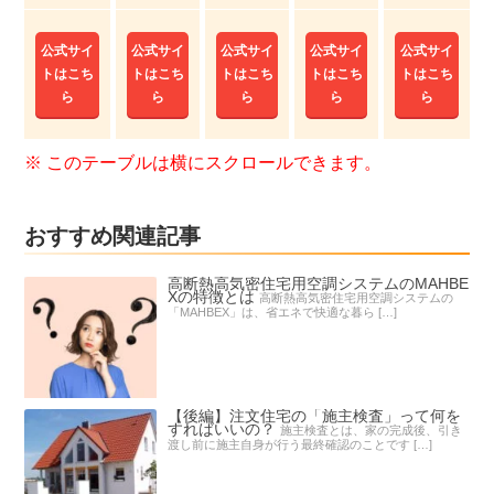
公式サイ
公式サイ
公式サイ
公式サイ
公式サイ
トはこち
トはこち
トはこち
トはこち
トはこち
ら
ら
ら
ら
ら
おすすめ関連記事
高断熱高気密住宅用空調システムのMAHBE
Xの特徴とは
高断熱高気密住宅用空調システムの
「MAHBEX」は、省エネで快適な暮ら […]
【後編】注文住宅の「施主検査」って何を
すればいいの？
施主検査とは、家の完成後、引き
渡し前に施主自身が行う最終確認のことです […]