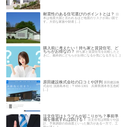
耐震性のある住宅選びのポイントとは？
日
本は地震大国と言われるほど地震のリスクが高い国で
す。大切な家族や財産 […]
購入前に考えたい！持ち家と賃貸住宅、ど
ちらがお得なの？
持ち家と賃貸住宅を比較したと
きに、最終的にどちらがお得になるか気になる方も […]
原田建設株式会社の口コミや評判
原田建設株
式会社 淡路島本社：〒656-1301 兵庫県洲本市五色町
[…]
注文住宅はトラブルが起こりがち？事前準
備を徹底すれば防げる！
注文住宅は間取りや設
計、予算調節の自由度といった魅力がある一方で、工
期が遅 […]