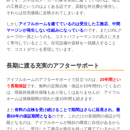
の工務店というのはよくある話です。高額な外注費が発生し、
それらは住宅価格に反映されてしまいます。
しかし
アイフルホームを建てているのは受注した工務店、中間
マージンが発生しない仕組みになっている
のです。またLIXILグ
ループの一員というのも、コストパフォーマンスの高さに大き
く寄与しているところ。住宅設備や資材を一括購入すること
で、コストダウンを実現しています。
長期に渡る充実のアフターサポート
アイフルホームのアフターサポートで目立つのは、
20年間とい
う長期保証
です。無料の定期点検・保証が10年間付いてくるの
は、瑕疵担保責任保険もあり珍しくはありませんが、アイフル
ホームは保険期間が切れた後10年間も続きます。
また
有料の点検を受け続けることで期間はさらに延長され、最
長60年の保証期間となる
のです。これだけの長期間の保証が可
能となるのは、アイフルホームが独自の構造に自信があるから
でしょうし、受注した工務店が責任を持って建てているからで