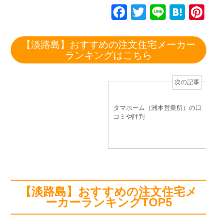
F
T
Li
H
P
a
wi
n
at
n
c
tt
e
e
e
【淡路島】おすすめの注文住宅メーカー
ランキングはこちら
e
er
n
e
b
a
st
次の記事
o
o
タマホーム（洲本営業所）の口
k
コミや評判
【淡路島】おすすめの注文住宅メ
ーカーランキングTOP5