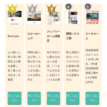
4
5
クレバリー
たかべホー
関西ハウス
ピーチホー
An.d you
ホーム淡路
ムズ
工業
ム
店
地域密着型
人の想いに
時間が経つ
何十年先で
夢と理想の
のローコス
寄り添い理
ほど美しく
も愛せる住
住まいづく
ト住宅に特
想以上の家
味が出てぬ
まいを提
りのプロが
化。4年連
を提案し、
くもりと安
供。いつま
お客様の想
続淡路島新
長く暮らせ
らぎを感じ
でも付き合
いを実現さ
築着工数N
る住まいを
られる家を
いを続けて
せる提案を
o.1の実績
建築
作る
いける企業
する
を誇る
詳しくはこ
詳しくはこ
詳しくはこ
詳しくはこ
詳しくはこ
ちら
ちら
ちら
ちら
ちら