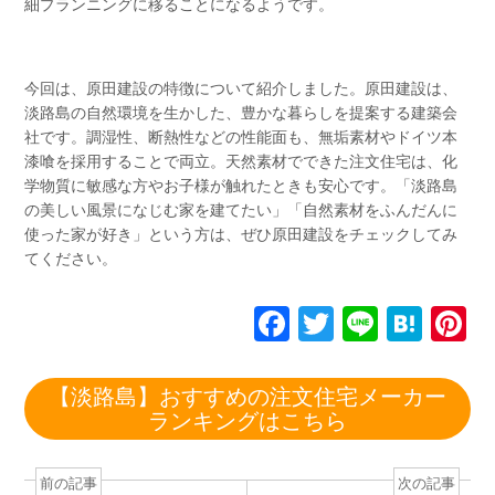
細プランニングに移ることになるようです。
今回は、原田建設の特徴について紹介しました。原田建設は、
淡路島の自然環境を生かした、豊かな暮らしを提案する建築会
社です。調湿性、断熱性などの性能面も、無垢素材やドイツ本
漆喰を採用することで両立。天然素材でできた注文住宅は、化
学物質に敏感な方やお子様が触れたときも安心です。「淡路島
の美しい風景になじむ家を建てたい」「自然素材をふんだんに
使った家が好き」という方は、ぜひ原田建設をチェックしてみ
てください。
F
T
Li
H
P
a
wi
n
at
n
c
tt
e
e
e
【淡路島】おすすめの注文住宅メーカー
ランキングはこちら
e
er
n
e
b
a
st
前の記事
次の記事