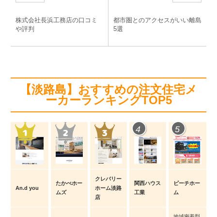
o
o
株式会社長浜工務店の口コミ
都市圏とのアクセスがいい離島
k
や評判
5選
【淡路島】おすすめの注文住宅メ
ーカーランキングTOP5
4
5
クレバリー
たかべホー
関西ハウス
ピーチホー
An.d you
ホーム淡路
ムズ
工業
ム
店
地域密着型