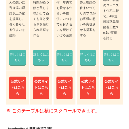
人の想いに
時間が経つ
何十年先で
夢と理想の
のローコス
寄り添い理
ほど美しく
も愛せる住
住まいづく
ト住宅に特
想以上の家
味が出てぬ
まいを提
りのプロが
化。4年連
を提案し、
くもりと安
供。いつま
お客様の想
続淡路島新
長く暮らせ
らぎを感じ
でも付き合
いを実現さ
築着工数N
る住まいを
られる家を
いを続けて
せる提案を
o.1の実績
建築
作る
いける企業
する
を誇る
詳しくはこ
詳しくはこ
詳しくはこ
詳しくはこ
詳しくはこ
ちら
ちら
ちら
ちら
ちら
公式サイ
公式サイ
公式サイ
公式サイ
公式サイ
トはこち
トはこち
トはこち
トはこち
トはこち
ら
ら
ら
ら
ら