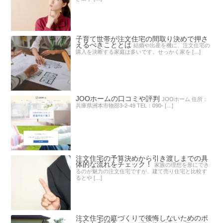
子育て世帯が注文住宅の間取り決めで押さ
えるべきこととは
結婚や出産を機に、注文住宅の
購入を決断する家庭は多いです。せっかく家を […]
JOOホームの口コミや評判
JOOホーム 住所：
兵庫県洲本市物部3-2-49 TEL：090- […]
注文住宅の予算決めから引き渡しまでの具
体的な流れをチェック！
家族の理想を形にでき
るのが魅力の注文住宅ですが、建て売り住宅と比較す
るとや […]
注文住宅の庭づくりで後悔しないためのポ