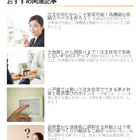
おすすめ関連記事
注文住宅だからこそ実現可能！高機能な収
納スペースを作ろう！
今回は注文住宅だからこ
そ実現が可能な、高機能な収納スペースについてご紹
介し […]
土地探しから間取りまで！注文住宅で失敗
しない4つのステップ
理想の住まいを手に入れる
には、土地選びから間取り設計までのプロセスを正 […]
一戸建ては寒い？注文住宅でできる寒さ対
策と暖房選びのポイント
一戸建ては、とくに冬
場に寒さを感じやすいという声が多く聞かれます。し
か […]
自然豊かな淡路島に調和する外観とは？理
想の家づくりの秘訣をご紹介
淡路島の美しい風
景に調和する家づくりは、住まいの魅力を最大限に引
き出す […]