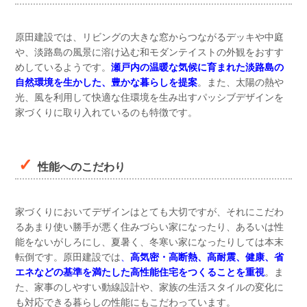
原田建設では、リビングの大きな窓からつながるデッキや中庭
や、淡路島の風景に溶け込む和モダンテイストの外観をおすす
めしているようです。
瀬戸内の温暖な気候に育まれた淡路島の
自然環境を生かした、豊かな暮らしを提案
。また、太陽の熱や
光、風を利用して快適な住環境を生み出すパッシブデザインを
家づくりに取り入れているのも特徴です。
性能へのこだわり
家づくりにおいてデザインはとても大切ですが、それにこだわ
るあまり使い勝手が悪く住みづらい家になったり、あるいは性
能をないがしろにし、夏暑く、冬寒い家になったりしては本末
転倒です。原田建設では
、
高気密・高断熱、高耐震、健康、省
エネなどの基準を満たした高性能住宅をつくることを重視
。ま
た、家事のしやすい動線設計や、家族の生活スタイルの変化に
も対応できる暮らしの性能にもこだわっています。