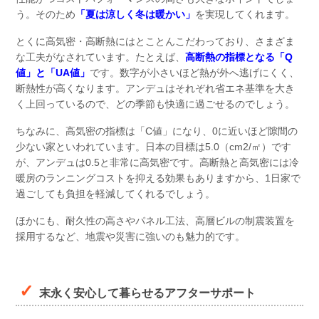
う。そのため
「夏は涼しく冬は暖かい」
を実現してくれます。
とくに高気密・高断熱にはとことんこだわっており、さまざま
な工夫がなされています。たとえば、
高断熱の指標となる「Q
値」と「UA値」
です。数字が小さいほど熱が外へ逃げにくく、
断熱性が高くなります。アンデュはそれぞれ省エネ基準を大き
く上回っているので、どの季節も快適に過ごせるのでしょう。
ちなみに、高気密の指標は「C値」になり、0に近いほど隙間の
少ない家といわれています。日本の目標は5.0（cm2/㎡）です
が、アンデュは0.5と非常に高気密です。高断熱と高気密には冷
暖房のランニングコストを抑える効果もありますから、1日家で
過ごしても負担を軽減してくれるでしょう。
ほかにも、耐久性の高さやパネル工法、高層ビルの制震装置を
採用するなど、地震や災害に強いのも魅力的です。
末永く安心して暮らせるアフターサポート