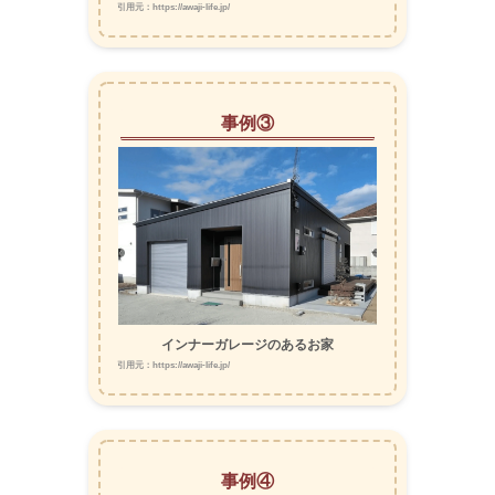
引用元：https://awaji-life.jp/
事例③
インナーガレージのあるお家
引用元：https://awaji-life.jp/
事例④