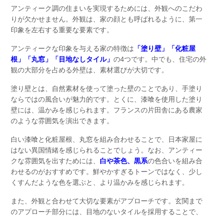
アンティーク調の住まいを実現するためには、外観へのこだわ
りが欠かせません。外観は、家の顔とも呼ばれるように、第一
印象を左右する重要な要素です。
アンティークな印象を与える家の特徴は
「塗り壁」「化粧屋
根」「丸窓」「目地なしタイル」
の4つです。中でも、住宅の外
観の大部分を占める外壁は、素材選びが大切です。
塗り壁とは、自然素材を使って塗った壁のことであり、手塗り
ならではの風合いが魅力的です。とくに、漆喰を使用した塗り
壁には、温かみを感じられます。フランスの片田舎にある農家
のような雰囲気を演出できます。
白い漆喰と化粧屋根、丸窓を組み合わせることで、日本家屋に
はない異国情緒を感じられることでしょう。なお、アンティー
クな雰囲気を出すためには、
白や茶色、黒系
の色合いを組み合
わせるのがおすすめです。鮮やかすぎるトーンではなく、少し
くすんだような色を選ぶと、より温かみを感じられます。
また、外観と合わせて大切な要素がアプローチです。玄関まで
のアプローチ部分には、目地のないタイルを採用することで、