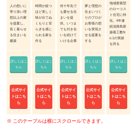
地域密着型
人の想いに
時間が経つ
何十年先で
夢と理想の
のローコス
寄り添い理
ほど美しく
も愛せる住
住まいづく
ト住宅に特
想以上の家
味が出てぬ
まいを提
りのプロが
化。4年連
を提案し、
くもりと安
供。いつま
お客様の想
続淡路島新
長く暮らせ
らぎを感じ
でも付き合
いを実現さ
築着工数N
る住まいを
られる家を
いを続けて
せる提案を
o.1の実績
建築
作る
いける企業
する
を誇る
詳しくはこ
詳しくはこ
詳しくはこ
詳しくはこ
詳しくはこ
ちら
ちら
ちら
ちら
ちら
公式サイ
公式サイ
公式サイ
公式サイ
公式サイ
トはこち
トはこち
トはこち
トはこち
トはこち
ら
ら
ら
ら
ら