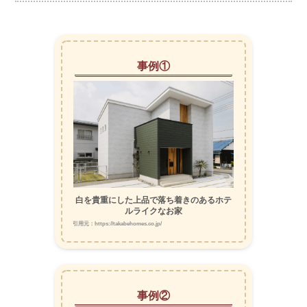
事例①
白を貴重にした上品で落ち着きのあるホテ
ルライクなお家
引用元：https://takabehomes.co.jp/
事例②