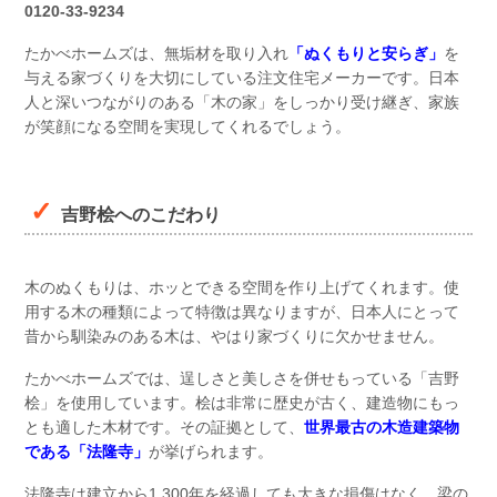
0120-33-9234
たかべホームズは、無垢材を取り入れ
「ぬくもりと安らぎ」
を
与える家づくりを大切にしている注文住宅メーカーです。日本
人と深いつながりのある「木の家」をしっかり受け継ぎ、家族
が笑顔になる空間を実現してくれるでしょう。
吉野桧へのこだわり
木のぬくもりは、ホッとできる空間を作り上げてくれます。使
用する木の種類によって特徴は異なりますが、日本人にとって
昔から馴染みのある木は、やはり家づくりに欠かせません。
たかべホームズでは、逞しさと美しさを併せもっている「吉野
桧」を使用しています。桧は非常に歴史が古く、建造物にもっ
とも適した木材です。その証拠として、
世界最古の木造建築物
である「法隆寺」
が挙げられます。
法隆寺は建立から1,300年を経過しても大きな損傷はなく、梁の