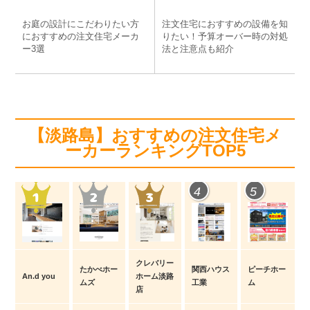
o
お庭の設計にこだわりたい方
注文住宅におすすめの設備を知
k
におすすめの注文住宅メーカ
りたい！予算オーバー時の対処
ー3選
法と注意点も紹介
【淡路島】おすすめの注文住宅メ
ーカーランキングTOP5
4
5
クレバリー
たかべホー
関西ハウス
ピーチホー
An.d you
ホーム淡路
ムズ
工業
ム
店