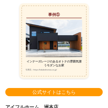
事例⑤
インナーガレージのあるオトナの雰囲気漂
うモダンなお家
引用元：https://takabehomes.co.jp/
公式サイトはこちら
アイフルホーム 洲本店