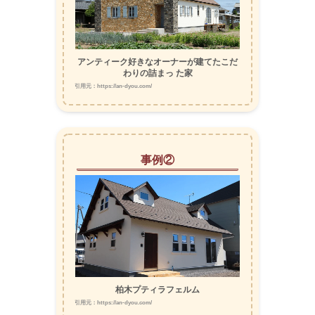
アンティーク好きなオーナーが建てたこだ
わりの詰まっ た家
引用元：https://an-dyou.com/
事例②
柏木プティラフェルム
引用元：https://an-dyou.com/