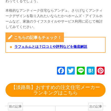
わってくるでしょう。
本格的なアンティーク住宅ならアンデュ、さりげなくアンティ
ークデザインを取り入れたいならたかべホームズ・アイフルホ
ームなど、家族のライフスタイルやサービス利用に応じて検討
してみてください。
こちらの記事もチェック！
ラフェルムとは？口コミや評判などを徹底解説
F
T
Li
H
P
a
wi
n
at
n
c
tt
e
e
e
【淡路島】おすすめの注文住宅メーカー
ランキングはこちら
e
er
n
e
b
a
st
前の記事
次の記事
o