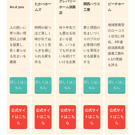
クレバリー
たかべホー
関西ハウス
ピーチホー
An.d you
ホーム淡路
ムズ
工業
ム
店
地域密着型
人の想いに
時間が経つ
何十年先で
夢と理想の
のローコス
寄り添い理
ほど美しく
も愛せる住
住まいづく
ト住宅に特
想以上の家
味が出てぬ
まいを提
りのプロが
化。4年連
を提案し、
くもりと安
供。いつま
お客様の想
続淡路島新
長く暮らせ
らぎを感じ
でも付き合
いを実現さ
築着工数N
る住まいを
られる家を
いを続けて
せる提案を
o.1の実績
建築
作る
いける企業
する
を誇る
詳しくはこ
詳しくはこ
詳しくはこ
詳しくはこ
詳しくはこ
ちら
ちら
ちら
ちら
ちら
公式サイ
公式サイ
公式サイ
公式サイ
公式サイ
トはこち
トはこち
トはこち
トはこち
トはこち
ら
ら
ら
ら
ら