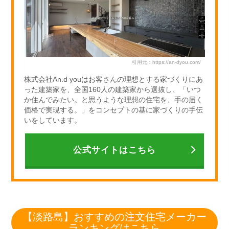
k
引用元：https://an-dyou.com/
株式会社An.d youはお客さんの理想とする家づくりにあ
った建築家を、全国160人の建築家から選抜し、「いつ
か住んでみたい。と思うような理想の住宅を、手の届く
価格で実現する。」をコンセプトの基に家づくりの手伝
いをしています。
公式サイトはこちら
【淡路島】おすすめの注文住宅メーカー
ランキングはこちら