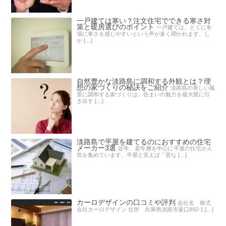
一戸建ては寒い？注文住宅でできる寒さ対
策と暖房選びのポイント
一戸建ては、とくに冬
場に寒さを感じやすいという声が多く聞かれます。し
か […]
自然豊かな淡路島に調和する外観とは？理
想の家づくりの秘訣をご紹介
淡路島の美しい風
景に調和する家づくりは、住まいの魅力を最大限に引
き出す […]
淡路島で平屋を建てるのにおすすめの住宅
メーカー3選
近年、若年層を中心に平屋の住宅が人
気を集めています。平屋と言えば「昔な […]
カーロデザインの口コミや評判
会社名 株式
会社カーロデザイン 住所 兵庫県淡路市釜口892-1 […]