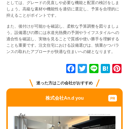
としては、グレードの見直しや必要な機能と配置の検討をしま
しょう。高級な素材や機能性を適切に選定し、予算を合理的に
抑えることがポイントです。
また、後付けが可能かを確認し、柔軟な予算調整を図りましょ
う。設備選びの際には水道光熱費の予測やライフスタイルへの
適合性を確認し、実物を見ることで質感や使い勝手を理解する
ことも重要です。注文住宅における設備選びは、慎重かつバラ
ンスの取れたアプローチが快適な住まいへの鍵となります。
F
T
Li
H
P
a
wi
n
at
n
迷った方はこの会社がおすすめ
c
tt
e
e
e
e
er
n
e
株式会社An.d you
b
a
st
o
o